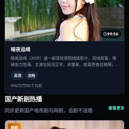
99:56
暗夜追缉
暗夜追缉（2015）是一部冒险类院线级影片，双线叙事，情
绪张力饱满。主演包括河正宇、宋康昊、提莫西·查拉梅等，
导演为徐克。
高清
流畅
12万
132个月前
国产新剧热播
查看更多
同步更新国产电视剧与网剧，追剧不迷路
最新