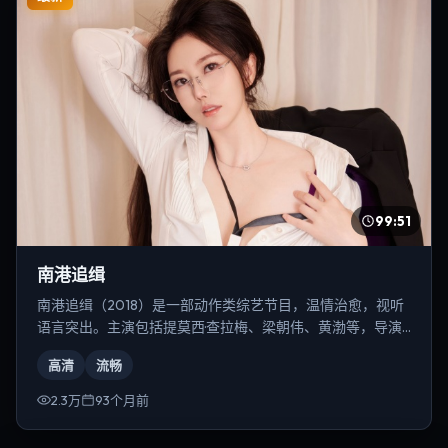
99:51
南港追缉
南港追缉（2018）是一部动作类综艺节目，温情治愈，视听
语言突出。主演包括提莫西·查拉梅、梁朝伟、黄渤等，导演
为林超贤。
高清
流畅
2.3万
93个月前