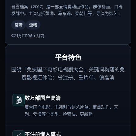
暴雪档案（2017）是一部爱情类动画作品，群像刻画，口碑
发酵中。主演包括黄渤、马东锡、梁朝伟等，导演为张艺
谋。
高清
流畅
11万
106个月前
平台特色
围绕「免费国产电影电视剧大全」关键词构建的免
费影视汇体验：省注册、重片单、偏高清
🎬
数万部国产高清
聚合国产电影、电视剧与综艺片单，覆盖动作、喜
剧、爱情等全类型，检索快、更新勤。
不注册懒人模式