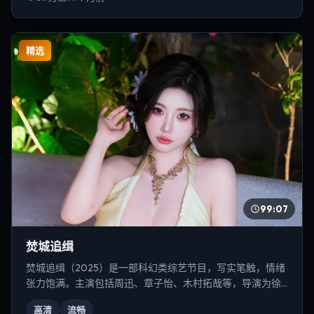
精选
99:07
焚城追缉
焚城追缉（2025）是一部科幻类综艺节目，写实笔触，情绪
张力饱满。主演包括周迅、章子怡、木村拓哉等，导演为徐
克。
高清
流畅