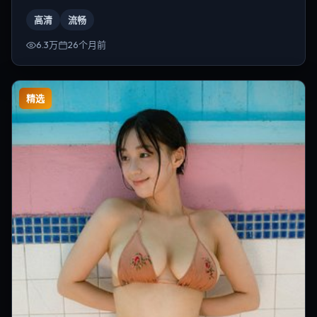
导演为韦斯·安德森。
高清
流畅
6.3万
26个月前
精选