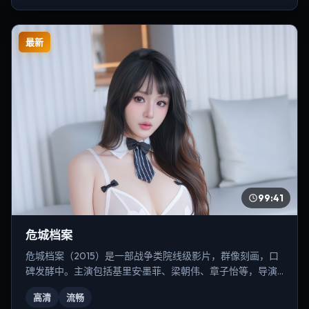
最新
99:41
危城档案
危城档案（2015）是一部战争类院线级影片，群像刻画，口
碑发酵中。主演包括基里安·墨菲、梁朝伟、章子怡等，导演
为克里斯托弗·诺兰。
高清
流畅