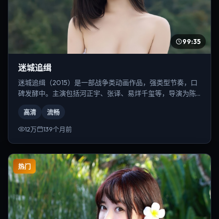
99:35
迷城追缉
迷城追缉（2015）是一部战争类动画作品，强类型节奏，口
碑发酵中。主演包括河正宇、张译、易烊千玺等，导演为陈
凯歌。
高清
流畅
12万
139个月前
热门