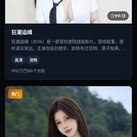
99:13
狂潮追缉
狂潮追缉（2016）是一部冒险类院线级影片，双线叙事，视
听语言突出。主演包括刘德华、凯特·布兰切特、章子怡等，
导演为丹尼斯·维伦纽瓦。
高清
流畅
12万
126个月前
热门