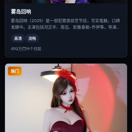
雾岛回响
雾岛回响（2025）是一部犯罪类综艺节目，写实笔触，口碑
发酵中。主演包括河正宇、周迅、安雅·泰勒-乔伊等，导演为
林超贤。
高清
流畅
12万
19个月前
热门