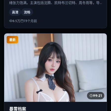
绪张力饱满。主演包括沈腾、凯特·布兰切特、周冬雨等，导
演为李安。
高清
流畅
8.5万
73个月前
最新
99:21
暴雪档案