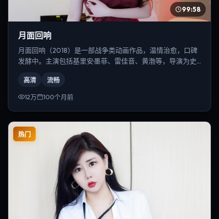
99:58
月面回响
月面回响（2018）是一部战争类动画作品，温情治愈，口碑
发酵中。主演包括基里安·墨菲、雷佳音、黄渤等，导演为史
蒂文·斯皮尔伯格。
高清
流畅
12万
100个月前
热门