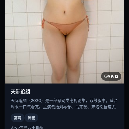
99:12
天际追缉
天际追缉（2020）是一部悬疑类电视剧集，双线叙事，适合
周末一口气看完。主演包括刘亦菲、马东锡、弗洛伦丝·皮尤
等，导演为张艺谋。
高清
流畅
6.9万
77个月前