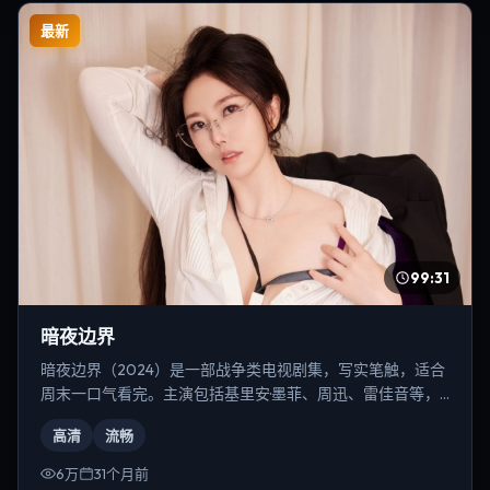
最新
99:31
暗夜边界
暗夜边界（2024）是一部战争类电视剧集，写实笔触，适合
周末一口气看完。主演包括基里安·墨菲、周迅、雷佳音等，
导演为朴赞郁。
高清
流畅
6万
31个月前